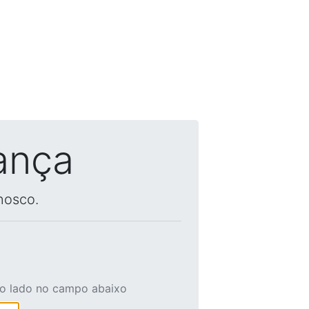
ança
nosco.
ao lado no campo abaixo