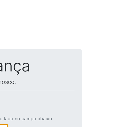
ança
nosco.
ao lado no campo abaixo