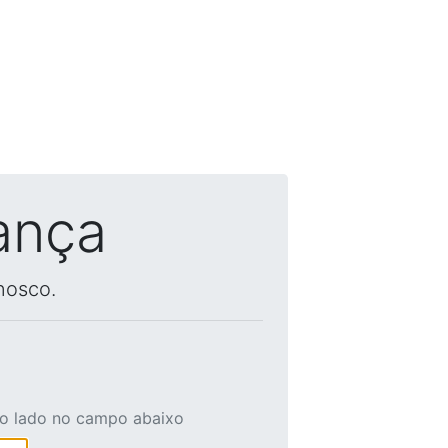
ança
nosco.
ao lado no campo abaixo