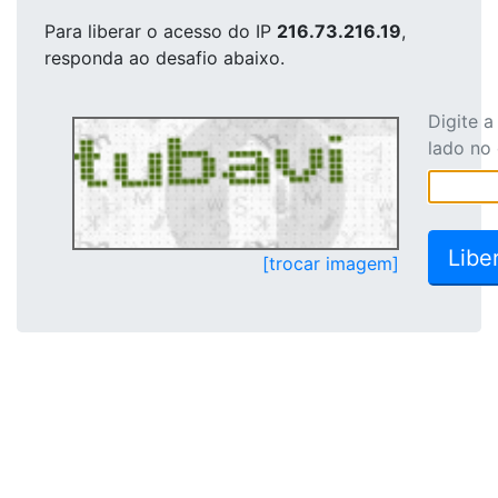
Para liberar o acesso
do IP
216.73.216.19
,
responda ao desafio abaixo.
Digite 
lado no
[trocar imagem]