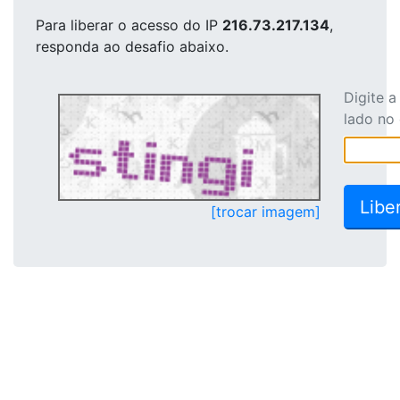
Para liberar o acesso
do IP
216.73.217.134
,
responda ao desafio abaixo.
Digite 
lado no
[trocar imagem]