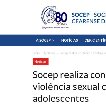
SOCEP
A SOCEP
NOTÍCIAS
DEP. CIENTÍ
Início
Notícias
Socep realiza conferência sobre vi
Notícias
Socep realiza co
violência sexual 
adolescentes